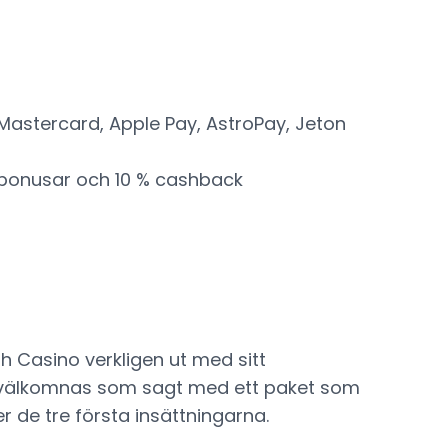
 Mastercard, Apple Pay, AstroPay, Jeton
-bonusar och 10 % cashback
h Casino verkligen ut med sitt
älkomnas som sagt med ett paket som
er de tre första insättningarna.