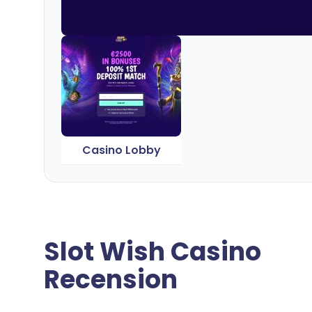
Casino Lobby
Slot Wish Casino
Recension