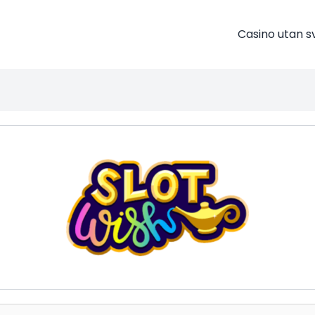
Casino utan s