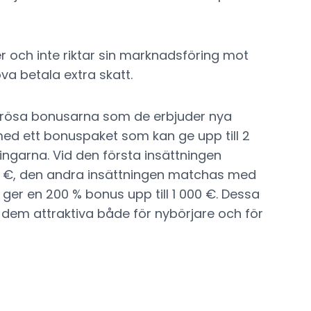
er och inte riktar sin marknadsföring mot
va betala extra skatt.
nerösa bonusarna som de erbjuder nya
d ett bonuspaket som kan ge upp till 2
ningarna. Vid den första insättningen
00 €, den andra insättningen matchas med
 ger en 200 % bonus upp till 1 000 €. Dessa
dem attraktiva både för nybörjare och för