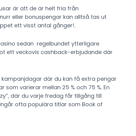
r är att de är helt fria från
nurr eller bonuspengar kan alltså tas ut
pet ett visst antal gånger!.
Casino sedan
regelbundet ytterligare
not ett veckovis cashback-erbjudande där
a kampanjdagar där du kan få extra pengar
r som varierar mellan 25 % och 75 %. En
 där du varje fredag får tillgång till
 ingår ofta populära titlar som Book of