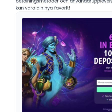
betalningsmetoder och användarupplevels
kan vara din nya favorit!