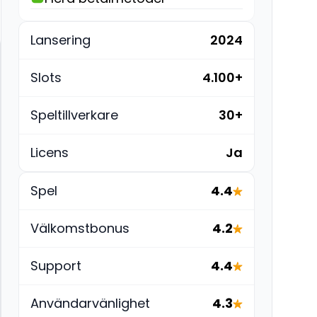
Lansering
2024
Slots
4.100+
Speltillverkare
30+
Licens
Ja
Spel
4.4
Välkomstbonus
4.2
Support
4.4
Användarvänlighet
4.3