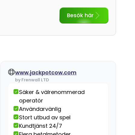
Besök här
www.jackpotcow.com
by Frenwall LTD
Säker & välrenommerad
operatör
Användarvänlig
Stort utbud av spel
Kundtjänst 24/7
Flera betalmetoder