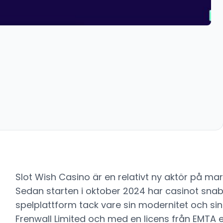
Slot Wish Casino är en relativt ny aktör på ma
Sedan starten i oktober 2024 har casinot sna
spelplattform tack vare sin modernitet och sin
Frenwall Limited och med en licens från EMTA 